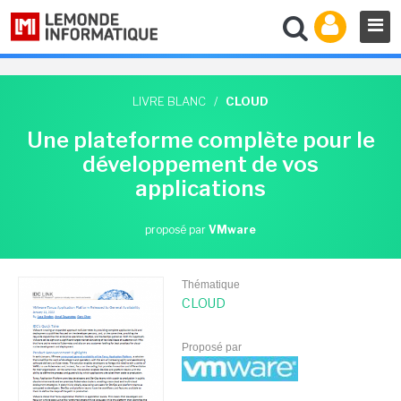
LIVRE BLANC
/
CLOUD
Une plateforme complète pour le
développement de vos
applications
proposé par
VMware
Thématique
CLOUD
Proposé par