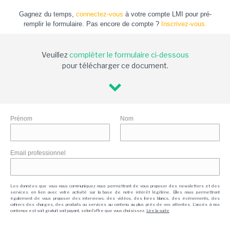
Gagnez du temps,
connectez-vous
à votre compte LMI pour pré-
remplir le formulaire. Pas encore de compte ?
Inscrivez-vous.
Veuillez
compléter le formulaire ci-dessous
pour télécharger ce document.
Prénom
Nom
Email professionnel
Les données que vous nous communiquez nous permettront de vous proposer des newsletters et des
services en lien avec votre activité sur la base de notre intérêt légitime. Elles nous permettront
également de vous proposer des interviews, des vidéos, des livres blancs, des événements, des
cahiers des charges, des produits ou services au contenu au plus près de vos attentes. L'accès à nos
contenus est soit gratuit soit payant, selon l'offre que vous choisissez.
Lire la suite