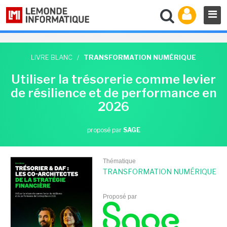
LIVRE BLANC
/
TRANSFORMATION NUMÉRIQUE
Utiliser la trésorerie comme levier
de résilience et de performance en
2026
proposé par
SAGE
Thématique
TRANSFORMATION NUMÉRIQUE
Proposé par