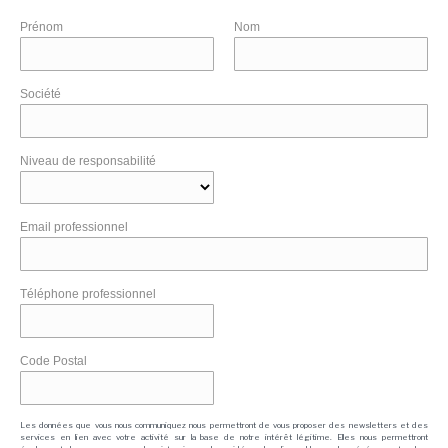
Prénom
Nom
Société
Niveau de responsabilité
Email professionnel
Téléphone professionnel
Code Postal
Les données que vous nous communiquez nous permettront de vous proposer des newsletters et des
services en lien avec votre activité sur la base de notre intérêt légitime. Elles nous permettront