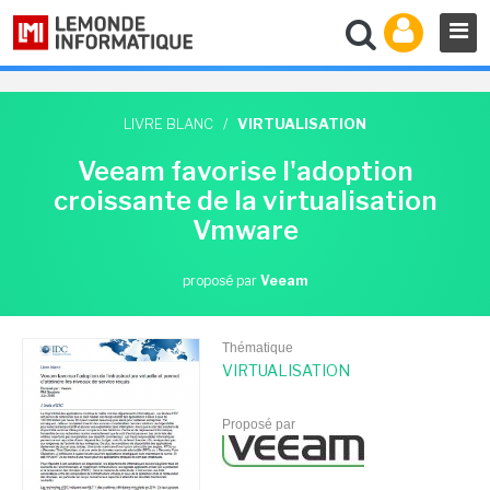
LIVRE BLANC
/
VIRTUALISATION
Veeam favorise l'adoption
croissante de la virtualisation
Vmware
proposé par
Veeam
Thématique
VIRTUALISATION
Proposé par