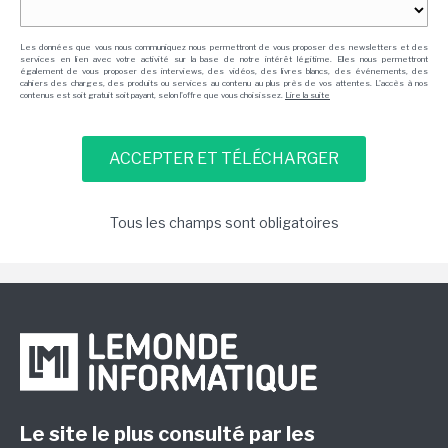
Les données que vous nous communiquez nous permettront de vous proposer des newsletters et des
services en lien avec votre activité sur la base de notre intérêt légitime. Elles nous permettront
également de vous proposer des interviews, des vidéos, des livres blancs, des événements, des
cahiers des charges, des produits ou services au contenu au plus près de vos attentes. L'accès à nos
contenus est soit gratuit soit payant, selon l'offre que vous choisissez.
Lire la suite
Tous les champs sont obligatoires
Le site le plus consulté par les