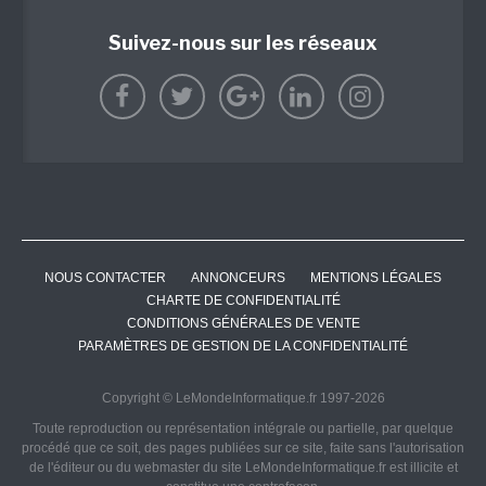
Suivez-nous sur les réseaux
NOUS CONTACTER
ANNONCEURS
MENTIONS LÉGALES
CHARTE DE CONFIDENTIALITÉ
CONDITIONS GÉNÉRALES DE VENTE
PARAMÈTRES DE GESTION DE LA CONFIDENTIALITÉ
Copyright © LeMondeInformatique.fr 1997-2026
Toute reproduction ou représentation intégrale ou partielle, par quelque
procédé que ce soit, des pages publiées sur ce site, faite sans l'autorisation
de l'éditeur ou du webmaster du site LeMondeInformatique.fr est illicite et