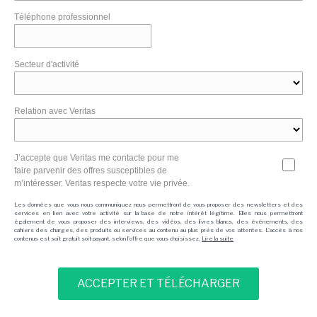
Téléphone professionnel
Secteur d'activité
Relation avec Veritas
J’accepte que Veritas me contacte pour me
faire parvenir des offres susceptibles de
m’intéresser. Veritas respecte votre vie privée.
Les données que vous nous communiquez nous permettront de vous proposer des newsletters et des
services en lien avec votre activité sur la base de notre intérêt légitime. Elles nous permettront
également de vous proposer des interviews, des vidéos, des livres blancs, des événements, des
cahiers des charges, des produits ou services au contenu au plus près de vos attentes. L'accès à nos
contenus est soit gratuit soit payant, selon l'offre que vous choisissez.
Lire la suite