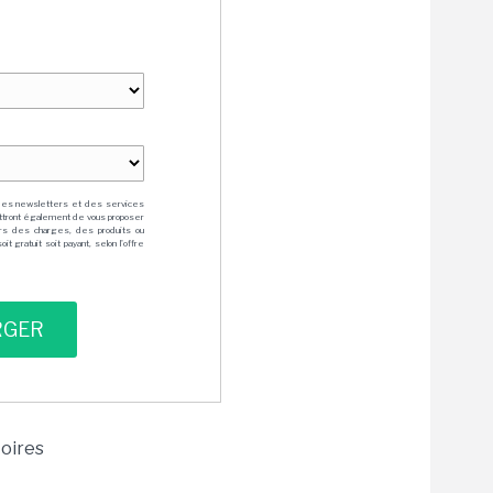
des newsletters et des services
mettront également de vous proposer
rs des charges, des produits ou
 gratuit soit payant, selon l'offre
toires