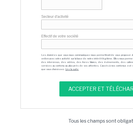
Secteur d'activité
Effectif de votre société
Les données que vous nous communiquez nous permettront de vous proposer 
en lien avec votre activité sur la base de notre intérêt légitime. Elles nous per
des interviews, des vidéos, des livres blancs, des événements, des cahie
services au contenu au plus près de vos attentes. L'accès à nos contenus est soit
que vous choisissez.
Lire la suite
Tous les champs sont obliga