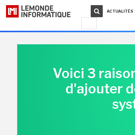
ACTUALITÉS
Voici 3 raiso
d'ajouter d
sys