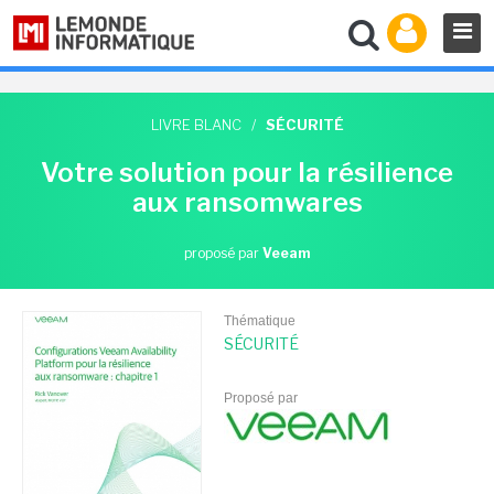
LIVRE BLANC
/
SÉCURITÉ
Votre solution pour la résilience
aux ransomwares
proposé par
Veeam
Thématique
SÉCURITÉ
Proposé par