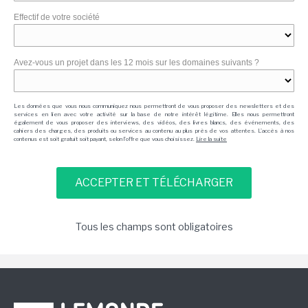
Effectif de votre société
Avez-vous un projet dans les 12 mois sur les domaines suivants ?
Les données que vous nous communiquez nous permettront de vous proposer des newsletters et des
services en lien avec votre activité sur la base de notre intérêt légitime. Elles nous permettront
également de vous proposer des interviews, des vidéos, des livres blancs, des événements, des
cahiers des charges, des produits ou services au contenu au plus près de vos attentes. L'accès à nos
contenus est soit gratuit soit payant, selon l'offre que vous choisissez.
Lire la suite
Tous les champs sont obligatoires