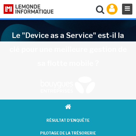
Le "Device as a Service" est-il la
clé pour une meilleure gestion de
sa flotte mobile ?
RÉSULTAT D'ENQUÊTE
PILOTAGE DE LA TRÉSORERIE