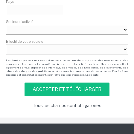
Pays
Secteur d'activité
Effectif de votre société
Les données que vous nous communiquez nous permettront de vous proposer des newsletters et des
services en lien avec votre activité sur la base de notre intérêt légitime. Elles nous permettront
également de vous proposer des interviews, des vidéos, des livres blancs, des événements, des
cahiers des charges, des produits ou services au contenu au plus près de vos attentes. L'accès à nos
contenus est soit gratuit soit payant, selon l'offre que vous choisissez.
Lire la suite
Tous les champs sont obligatoires