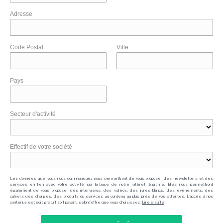
Adresse
Code Postal
Ville
Pays
Secteur d'activité
Effectif de votre société
Les données que vous nous communiquez nous permettront de vous proposer des newsletters et des
services en lien avec votre activité sur la base de notre intérêt légitime. Elles nous permettront
également de vous proposer des interviews, des vidéos, des livres blancs, des événements, des
cahiers des charges, des produits ou services au contenu au plus près de vos attentes. L'accès à nos
contenus est soit gratuit soit payant, selon l'offre que vous choisissez.
Lire la suite