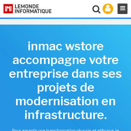
inmac wstore
accompagne votre
entreprise dans ses
projets de
modernisation en
infrastructure.
Pour garantir une transformation réussie et efficace, le