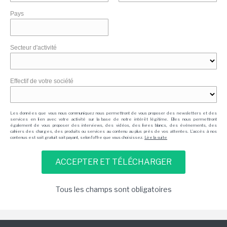
Pays
Secteur d'activité
Effectif de votre société
Les données que vous nous communiquez nous permettront de vous proposer des newsletters et des
services en lien avec votre activité sur la base de notre intérêt légitime. Elles nous permettront
également de vous proposer des interviews, des vidéos, des livres blancs, des événements, des
cahiers des charges, des produits ou services au contenu au plus près de vos attentes. L'accès à nos
contenus est soit gratuit soit payant, selon l'offre que vous choisissez.
Lire la suite
Tous les champs sont obligatoires