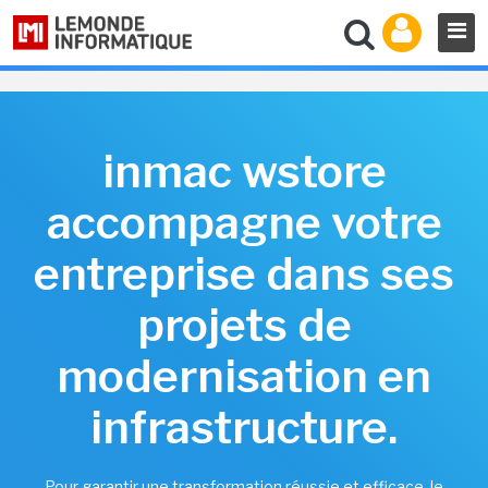
inmac wstore
accompagne votre
entreprise dans ses
projets de
modernisation en
infrastructure.
Pour garantir une transformation réussie et efficace, le