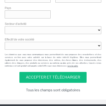
Pays
Secteur d'activité
Effectif de votre société
Les données que vous nous communiquez nous permettront de vous proposer des newsletters et des
services en lien avec votre activité sur la base de notre intérêt légitime. Elles nous permettront
également de vous proposer des interviews, des vidéos, des livres blancs, des événements, des
cahiers des charges, des produits ou services au contenu au plus près de vos attentes. L'accès à nos
contenus est soit gratuit soit payant, selon l'offre que vous choisissez.
Lire la suite
Tous les champs sont obligatoires