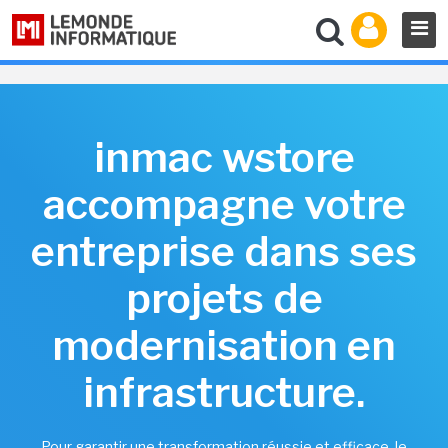
inmac wstore
accompagne votre
entreprise dans ses
projets de
modernisation en
infrastructure.
Pour garantir une transformation réussie et efficace, le