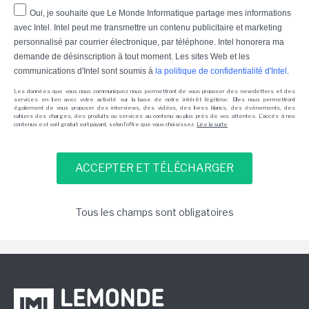
Oui, je souhaite que Le Monde Informatique partage mes informations
avec Intel. Intel peut me transmettre un contenu publicitaire et marketing
personnalisé par courrier électronique, par téléphone. Intel honorera ma
demande de désinscription à tout moment. Les sites Web et les
communications d'Intel sont soumis à
la politique de confidentialité d'Intel
.
Les données que vous nous communiquez nous permettront de vous proposer des newsletters et des
services en lien avec votre activité sur la base de notre intérêt légitime. Elles nous permettront
également de vous proposer des interviews, des vidéos, des livres blancs, des événements, des
cahiers des charges, des produits ou services au contenu au plus près de vos attentes. L'accès à nos
contenus est soit gratuit soit payant, selon l'offre que vous choisissez.
Lire la suite
Tous les champs sont obligatoires