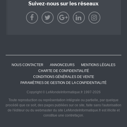
Suivez-nous sur les réseaux
NOUS CONTACTER
ANNONCEURS
MENTIONS LÉGALES
CHARTE DE CONFIDENTIALITÉ
CONDITIONS GÉNÉRALES DE VENTE
PARAMÈTRES DE GESTION DE LA CONFIDENTIALITÉ
Copyright © LeMondeInformatique.fr 1997-2026
Toute reproduction ou représentation intégrale ou partielle, par quelque
procédé que ce soit, des pages publiées sur ce site, faite sans l'autorisation
de l'éditeur ou du webmaster du site LeMondeInformatique.fr est illicite et
constitue une contrefaçon.