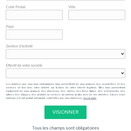
Code Postal
Ville
Pays
Secteur d'activité
Effectif de votre société
Les données que vous nous communiquez nous permettront de vous proposer des newsletters et des
services en lien avec votre activité sur la base de notre intérêt légitime. Elles nous permettront
également de vous proposer des interviews, des vidéos, des livres blancs, des événements, des
cahiers des charges, des produits ou services au contenu au plus près de vos attentes. L'accès à nos
contenus est soit gratuit soit payant, selon l'offre que vous choisissez.
Lire la suite
Tous les champs sont obligatoires