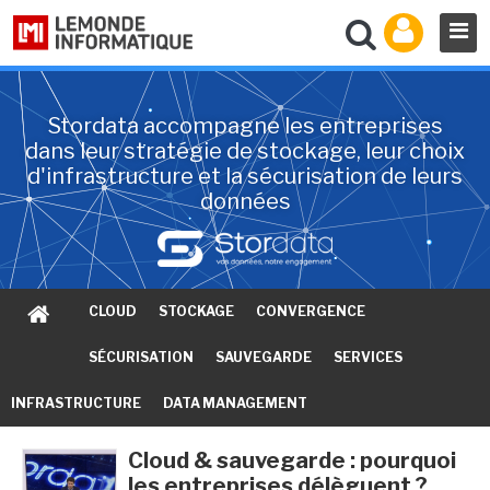
Stordata accompagne les entreprises
dans leur stratégie de stockage, leur choix
d'infrastructure et la sécurisation de leurs
données
CLOUD
STOCKAGE
CONVERGENCE
SÉCURISATION
SAUVEGARDE
SERVICES
INFRASTRUCTURE
DATA MANAGEMENT
Cloud & sauvegarde : pourquoi
les entreprises délèguent ?