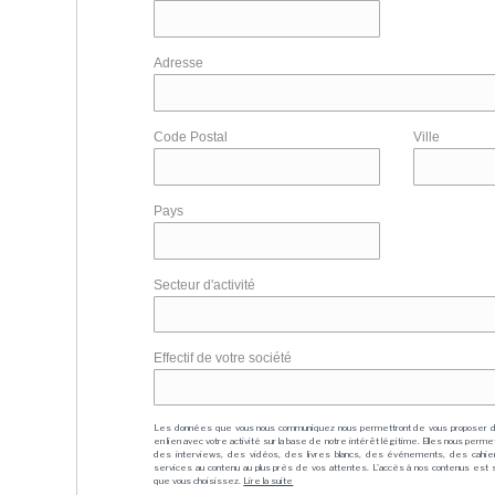
Adresse
Code Postal
Ville
Pays
Secteur d'activité
Effectif de votre société
Les données que vous nous communiquez nous permettront de vous proposer 
en lien avec votre activité sur la base de notre intérêt légitime. Elles nous per
des interviews, des vidéos, des livres blancs, des événements, des cahie
services au contenu au plus près de vos attentes. L'accès à nos contenus est soit
que vous choisissez.
Lire la suite