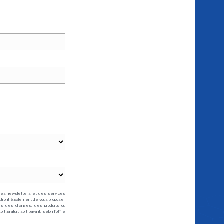
des newsletters et des services
mettront également de vous proposer
rs des charges, des produits ou
 gratuit soit payant, selon l'offre