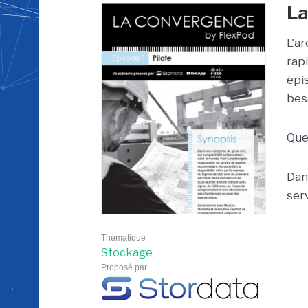
La
L'a
rap
épi
bes
Que
Dan
ser
Thématique
Stockage
Proposé par