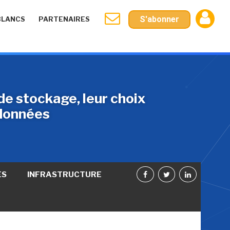
S'abonner
BLANCS
PARTENAIRES
de stockage, leur choix
 données
ES
INFRASTRUCTURE