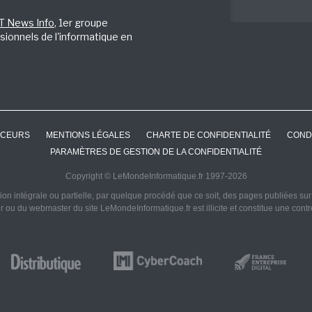
IT News Info
, 1er groupe
sionnels de l'informatique en
CEURS
MENTIONS LÉGALES
CHARTE DE CONFIDENTIALITÉ
COND
PARAMÈTRES DE GESTION DE LA CONFIDENTIALITÉ
Copyright © LeMondeInformatique.fr 1997-2026
on intégrale ou partielle, par quelque procédé que ce soit, des pages publiées sur ce
ur ou du webmaster du site LeMondeInformatique.fr est illicite et constitue une cont