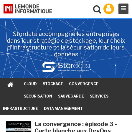
Stordata accompagne les entreprises
dans leur stratégie de stockage, leur choix
d'infrastructure et la sécurisation de leurs
données
CLOUD
STOCKAGE
CONVERGENCE
SÉCURISATION
SAUVEGARDE
SERVICES
INFRASTRUCTURE
DATA MANAGEMENT
La convergence : épisode 3 -
Carte blanche aux DevOps