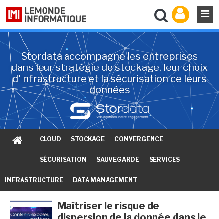
Stordata accompagne les entreprises
dans leur stratégie de stockage, leur choix
d'infrastructure et la sécurisation de leurs
données
CLOUD
STOCKAGE
CONVERGENCE
SÉCURISATION
SAUVEGARDE
SERVICES
INFRASTRUCTURE
DATA MANAGEMENT
Maîtriser le risque de
dispersion de la donnée dans le