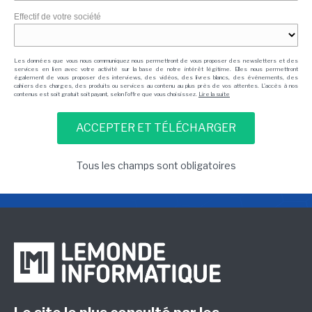
Effectif de votre société
Les données que vous nous communiquez nous permettront de vous proposer des newsletters et des
services en lien avec votre activité sur la base de notre intérêt légitime. Elles nous permettront
également de vous proposer des interviews, des vidéos, des livres blancs, des événements, des
cahiers des charges, des produits ou services au contenu au plus près de vos attentes. L'accès à nos
contenus est soit gratuit soit payant, selon l'offre que vous choisissez.
Lire la suite
Tous les champs sont obligatoires