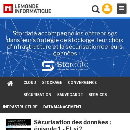
Stordata accompagne les entreprises
dans leur stratégie de stockage, leur choix
d'infrastructure et la sécurisation de leurs
données
CLOUD
STOCKAGE
CONVERGENCE
SÉCURISATION
SAUVEGARDE
SERVICES
INFRASTRUCTURE
DATA MANAGEMENT
Sécurisation des données :
épisode 1 - Et si ?