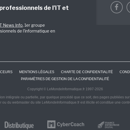
 professionnels de l’IT et
IT News Info
, 1er groupe
sionnels de l'informatique en
CEURS
MENTIONS LÉGALES
CHARTE DE CONFIDENTIALITÉ
COND
PARAMÈTRES DE GESTION DE LA CONFIDENTIALITÉ
Copyright © LeMondeInformatique.fr 1997-2026
on intégrale ou partielle, par quelque procédé que ce soit, des pages publiées sur ce
ur ou du webmaster du site LeMondeInformatique.fr est illicite et constitue une cont