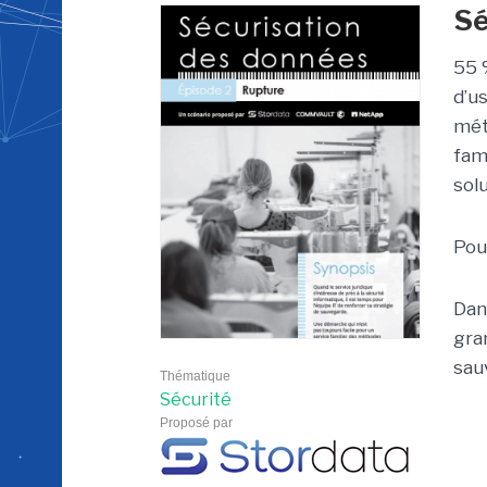
Sé
55 
d’u
mét
fam
solu
Pou
Dan
gra
sau
Thématique
Sécurité
Proposé par