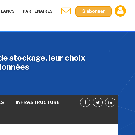
S'abonner
BLANCS
PARTENAIRES
de stockage, leur choix
 données
ES
INFRASTRUCTURE