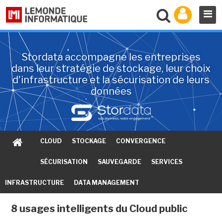
Stordata accompagne les entreprises
dans leur stratégie de stockage, leur choix
d'infrastructure et la sécurisation de leurs
données
CLOUD
STOCKAGE
CONVERGENCE
SÉCURISATION
SAUVEGARDE
SERVICES
INFRASTRUCTURE
DATA MANAGEMENT
8 usages intelligents du Cloud public