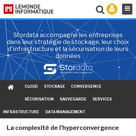
Stordata accompagne les entreprises
dans leur stratégie de stockage, leur choix
d'infrastructure et la sécurisation de leurs
données
CLOUD
STOCKAGE
CONVERGENCE
SÉCURISATION
SAUVEGARDE
SERVICES
INFRASTRUCTURE
DATA MANAGEMENT
La complexité de l'hyperconvergence