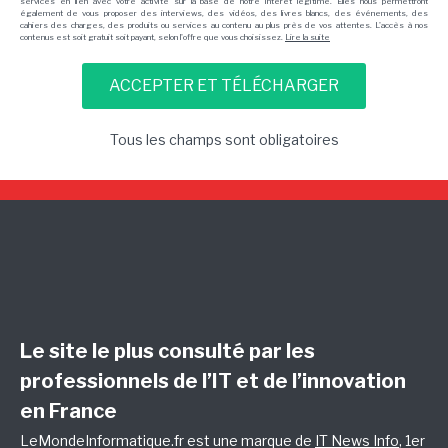
services en lien avec votre activité sur la base de notre intérêt légitime. Elles nous permettront
également de vous proposer des interviews, des vidéos, des livres blancs, des événements, des
cahiers des charges, des produits ou services au contenu au plus près de vos attentes. L'accès à nos
contenus est soit gratuit soit payant, selon l'offre que vous choisissez.
Lire la suite
Tous les champs sont obligatoires
Le site le plus consulté par les
professionnels de l’IT et de l’innovation
en France
LeMondeInformatique.fr est une marque de
IT News Info
, 1er