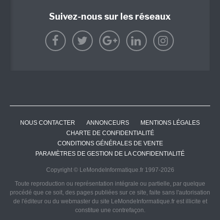
Suivez-nous sur les réseaux
NOUS CONTACTER
ANNONCEURS
MENTIONS LÉGALES
CHARTE DE CONFIDENTIALITÉ
CONDITIONS GÉNÉRALES DE VENTE
PARAMÈTRES DE GESTION DE LA CONFIDENTIALITÉ
Copyright © LeMondeInformatique.fr 1997-2026
Toute reproduction ou représentation intégrale ou partielle, par quelque
procédé que ce soit, des pages publiées sur ce site, faite sans l'autorisation
de l'éditeur ou du webmaster du site LeMondeInformatique.fr est illicite et
constitue une contrefaçon.