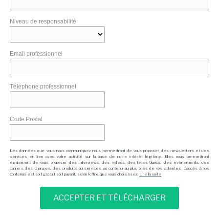
Niveau de responsabilité
Email professionnel
Téléphone professionnel
Code Postal
Les données que vous nous communiquez nous permettront de vous proposer des newsletters et des
services en lien avec votre activité sur la base de notre intérêt légitime. Elles nous permettront
également de vous proposer des interviews, des vidéos, des livres blancs, des événements, des
cahiers des charges, des produits ou services au contenu au plus près de vos attentes. L'accès à nos
contenus est soit gratuit soit payant, selon l'offre que vous choisissez.
Lire la suite