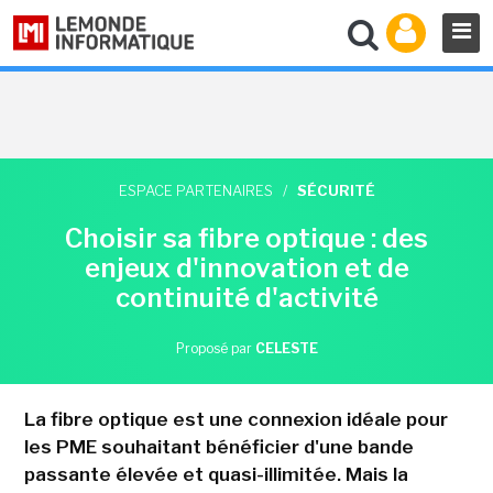
ESPACE PARTENAIRES
/
SÉCURITÉ
Choisir sa fibre optique : des
enjeux d'innovation et de
continuité d'activité
Proposé par
CELESTE
La fibre optique est une connexion idéale pour
les PME souhaitant bénéficier d'une bande
passante élevée et quasi-illimitée. Mais la