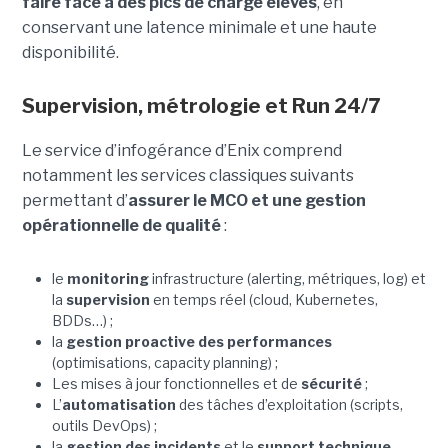
faire face à des pics de charge élevés
, en
conservant une latence minimale et une haute
disponibilité.
Supervision, métrologie et Run 24/7
Le service d’infogérance d’Enix comprend
notamment les services classiques suivants
permettant d’
assurer le MCO et une gestion
opérationnelle de qualité
:
le
monitoring
infrastructure (alerting, métriques, log) et
la
supervision
en temps réel (cloud, Kubernetes,
BDDs…) ;
la
gestion proactive des performances
(optimisations, capacity planning) ;
Les mises à jour fonctionnelles et de
sécurité
;
L’
automatisation
des tâches d’exploitation (scripts,
outils DevOps) ;
la
gestion des incidents
et le
support technique