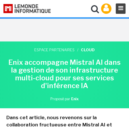
ESPACE PARTENAIRES
/
CLOUD
Enix accompagne Mistral AI dans
la gestion de son infrastructure
multi-cloud pour ses services
d'inférence IA
Proposé par
Enix
Dans cet article, nous revenons sur la
collaboration fructueuse entre Mistral AI et