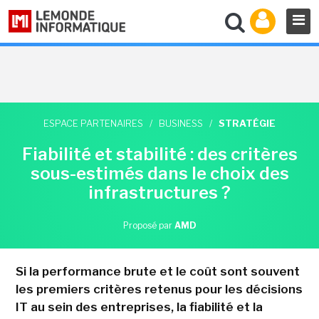
ESPACE PARTENAIRES
/
BUSINESS
/
STRATÉGIE
Fiabilité et stabilité : des critères
sous-estimés dans le choix des
infrastructures ?
Proposé par
AMD
Si la performance brute et le coût sont souvent
les premiers critères retenus pour les décisions
IT au sein des entreprises, la fiabilité et la