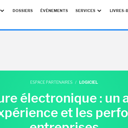
DOSSIERS
ÉVÉNEMENTS
SERVICES
LIVRES-
ESPACE PARTENAIRES
/
LOGICIEL
ure électronique : un 
expérience et les per
entreprises