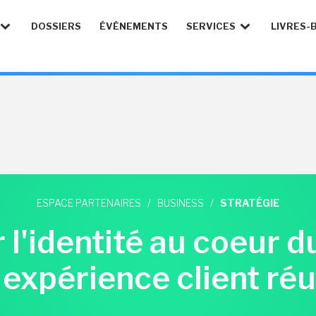
DOSSIERS
ÉVÉNEMENTS
SERVICES
LIVRES-
ESPACE PARTENAIRES
/
BUSINESS
/
STRATÉGIE
 l'identité au coeur 
 expérience client réu