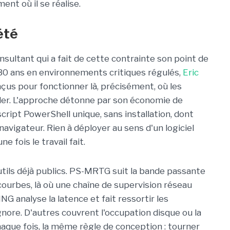
ent où il se réalise.
été
onsultant qui a fait de cette contrainte son point de
 30 ans en environnements critiques régulés,
Eric
nçus pour fonctionner là, précisément, où les
ller. L'approche détonne par son économie de
cript PowerShell unique, sans installation, dont
navigateur. Rien à déployer au sens d'un logiciel
e fois le travail fait.
tils déjà publics. PS-MRTG suit la bande passante
ourbes, là où une chaîne de supervision réseau
G analyse la latence et fait ressortir les
ore. D'autres couvrent l'occupation disque ou la
chaque fois, la même règle de conception : tourner