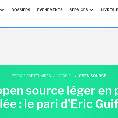
DOSSIERS
ÉVÉNEMENTS
SERVICES
LIVRES-
ESPACE PARTENAIRES
/
LOGICIEL
/
OPEN SOURCE
open source léger en
ée : le pari d'Eric Gui