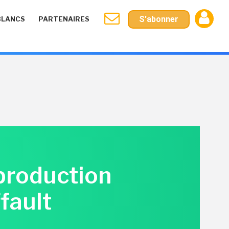
S'abonner
BLANCS
PARTENAIRES
 production
ffault