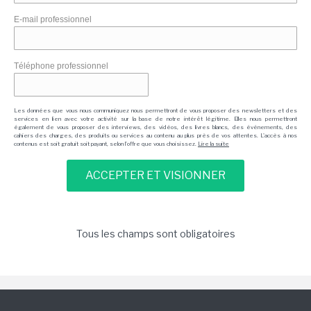
E-mail professionnel
Téléphone professionnel
Les données que vous nous communiquez nous permettront de vous proposer des newsletters et des
services en lien avec votre activité sur la base de notre intérêt légitime. Elles nous permettront
également de vous proposer des interviews, des vidéos, des livres blancs, des événements, des
cahiers des charges, des produits ou services au contenu au plus près de vos attentes. L'accès à nos
contenus est soit gratuit soit payant, selon l'offre que vous choisissez.
Lire la suite
Tous les champs sont obligatoires