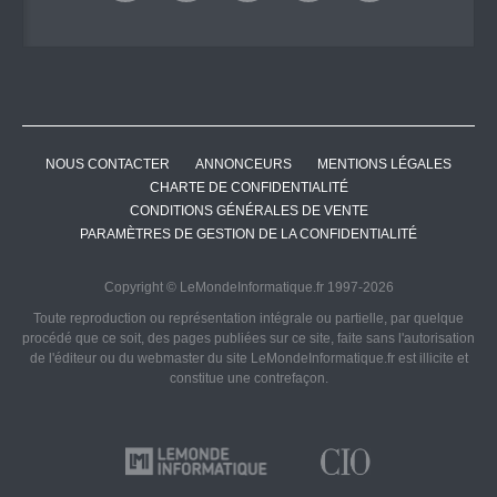
NOUS CONTACTER
ANNONCEURS
MENTIONS LÉGALES
CHARTE DE CONFIDENTIALITÉ
CONDITIONS GÉNÉRALES DE VENTE
PARAMÈTRES DE GESTION DE LA CONFIDENTIALITÉ
Copyright © LeMondeInformatique.fr 1997-2026
Toute reproduction ou représentation intégrale ou partielle, par quelque
procédé que ce soit, des pages publiées sur ce site, faite sans l'autorisation
de l'éditeur ou du webmaster du site LeMondeInformatique.fr est illicite et
constitue une contrefaçon.