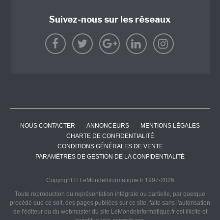
Suivez-nous sur les réseaux
NOUS CONTACTER
ANNONCEURS
MENTIONS LÉGALES
CHARTE DE CONFIDENTIALITÉ
CONDITIONS GÉNÉRALES DE VENTE
PARAMÈTRES DE GESTION DE LA CONFIDENTIALITÉ
Copyright © LeMondeInformatique.fr 1997-2026
Toute reproduction ou représentation intégrale ou partielle, par quelque
procédé que ce soit, des pages publiées sur ce site, faite sans l'autorisation
de l'éditeur ou du webmaster du site LeMondeInformatique.fr est illicite et