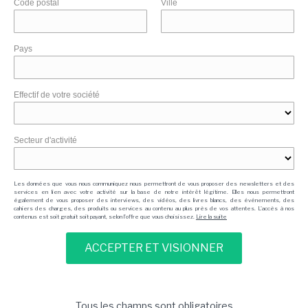
Code postal
Ville
Pays
Effectif de votre société
Secteur d'activité
Les données que vous nous communiquez nous permettront de vous proposer des newsletters et des
services en lien avec votre activité sur la base de notre intérêt légitime. Elles nous permettront
également de vous proposer des interviews, des vidéos, des livres blancs, des événements, des
cahiers des charges, des produits ou services au contenu au plus près de vos attentes. L'accès à nos
contenus est soit gratuit soit payant, selon l'offre que vous choisissez.
Lire la suite
Tous les champs sont obligatoires