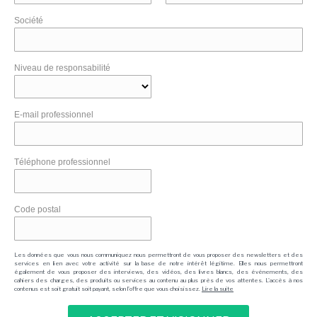
Société
Niveau de responsabilité
E-mail professionnel
Téléphone professionnel
Code postal
Les données que vous nous communiquez nous permettront de vous proposer des newsletters et des
services en lien avec votre activité sur la base de notre intérêt légitime. Elles nous permettront
également de vous proposer des interviews, des vidéos, des livres blancs, des événements, des
cahiers des charges, des produits ou services au contenu au plus près de vos attentes. L'accès à nos
contenus est soit gratuit soit payant, selon l'offre que vous choisissez.
Lire la suite