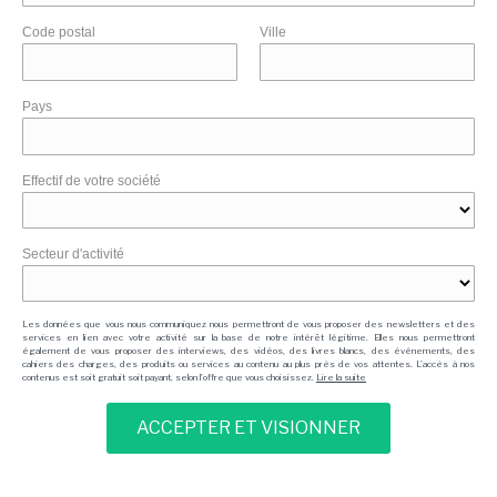
Code postal
Ville
Pays
Effectif de votre société
Secteur d'activité
Les données que vous nous communiquez nous permettront de vous proposer des newsletters et des
services en lien avec votre activité sur la base de notre intérêt légitime. Elles nous permettront
également de vous proposer des interviews, des vidéos, des livres blancs, des événements, des
cahiers des charges, des produits ou services au contenu au plus près de vos attentes. L'accès à nos
contenus est soit gratuit soit payant, selon l'offre que vous choisissez.
Lire la suite