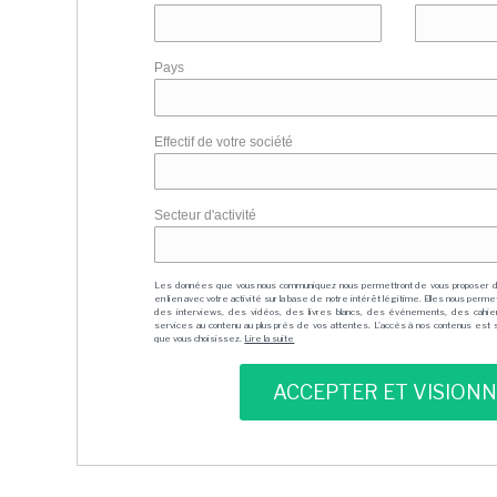
Pays
Effectif de votre société
Secteur d'activité
Les données que vous nous communiquez nous permettront de vous proposer 
en lien avec votre activité sur la base de notre intérêt légitime. Elles nous per
des interviews, des vidéos, des livres blancs, des événements, des cahie
services au contenu au plus près de vos attentes. L'accès à nos contenus est soit
que vous choisissez.
Lire la suite