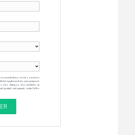
des newsletters et des services
mettront également de vous proposer
rs des charges, des produits ou
 gratuit soit payant, selon l'offre