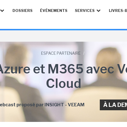
DOSSIERS
ÉVÉNEMENTS
SERVICES
LIVRES-
ESPACE PARTENAIRE
/
Azure et M365 avec 
Cloud
À LA D
ebcast proposé par INSIGHT - VEEAM