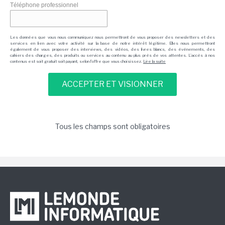
Téléphone professionnel
Les données que vous nous communiquez nous permettront de vous proposer des newsletters et des
services en lien avec votre activité sur la base de notre intérêt légitime. Elles nous permettront
également de vous proposer des interviews, des vidéos, des livres blancs, des événements, des
cahiers des charges, des produits ou services au contenu au plus près de vos attentes. L'accès à nos
contenus est soit gratuit soit payant, selon l'offre que vous choisissez.
Lire la suite
Tous les champs sont obligatoires