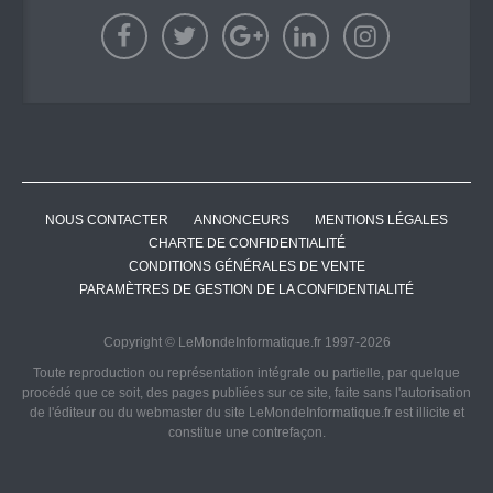
NOUS CONTACTER
ANNONCEURS
MENTIONS LÉGALES
CHARTE DE CONFIDENTIALITÉ
CONDITIONS GÉNÉRALES DE VENTE
PARAMÈTRES DE GESTION DE LA CONFIDENTIALITÉ
Copyright © LeMondeInformatique.fr 1997-2026
Toute reproduction ou représentation intégrale ou partielle, par quelque
procédé que ce soit, des pages publiées sur ce site, faite sans l'autorisation
de l'éditeur ou du webmaster du site LeMondeInformatique.fr est illicite et
constitue une contrefaçon.