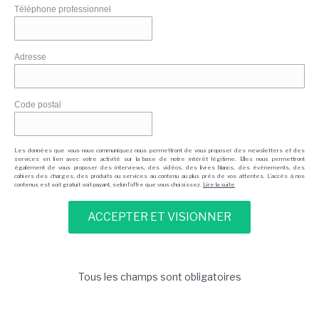
Téléphone professionnel
Adresse
Code postal
Les données que vous nous communiquez nous permettront de vous proposer des newsletters et des
services en lien avec votre activité sur la base de notre intérêt légitime. Elles nous permettront
également de vous proposer des interviews, des vidéos, des livres blancs, des événements, des
cahiers des charges, des produits ou services au contenu au plus près de vos attentes. L'accès à nos
contenus est soit gratuit soit payant, selon l'offre que vous choisissez.
Lire la suite
Tous les champs sont obligatoires