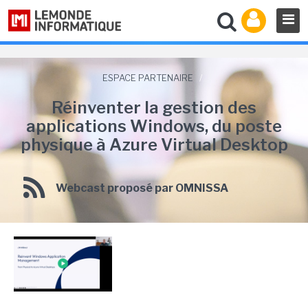
ESPACE PARTENAIRE
/
Réinventer la gestion des
applications Windows, du poste
physique à Azure Virtual Desktop
Webcast proposé par OMNISSA