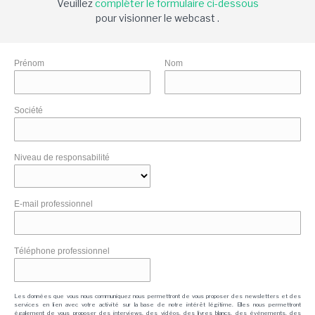
Veuillez
compléter le formulaire ci-dessous
pour visionner le webcast .
Prénom
Nom
Société
Niveau de responsabilité
E-mail professionnel
Téléphone professionnel
Les données que vous nous communiquez nous permettront de vous proposer des newsletters et des
services en lien avec votre activité sur la base de notre intérêt légitime. Elles nous permettront
également de vous proposer des interviews, des vidéos, des livres blancs, des événements, des