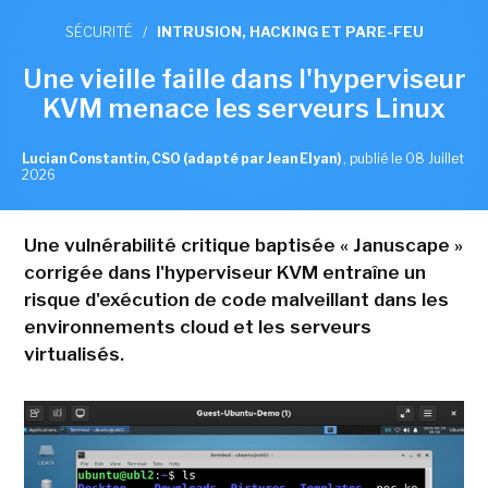
SÉCURITÉ
/
INTRUSION, HACKING ET PARE-FEU
Une vieille faille dans l'hyperviseur
KVM menace les serveurs Linux
Lucian Constantin, CSO (adapté par Jean Elyan)
,
publié le 08 Juillet
2026
Une vulnérabilité critique baptisée « Januscape »
corrigée dans l'hyperviseur KVM entraîne un
risque d'exécution de code malveillant dans les
environnements cloud et les serveurs
virtualisés.