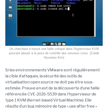
Un chercheur a trouvé une faille critique dans l'hyperviseur KVM
pouvant aboutir à la prise de contrôle des serveurs Linux. (Crédit
Hyunwoo Kim)
Si les environnements VMware sont régulièrement
la cible d’attaques, la sécurité des outils de
virtualisation open source ne doit pas être sous-
estimée. Preuve en est de la découverte d’une faille
référencée CVE-2026-5539 dans l’hyperviseur de
type 1 KVM (Kernel-based Virtual Machine). Elle
résulte d’un bug mémoire de type « use after free »