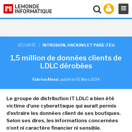
SÉCURITÉ
/
INTRUSION, HACKING ET PARE-FEU
1,5 million de données clients de
LDLC dérobées
Fabrice Alessi
,
publié le 05 Mars 2024
Le groupe de distribution IT LDLC a bien été
victime d'une cyberattaque qui aurait permis
d'extraire les données client de ses boutiques.
Selon ses dires, les informations concernées
n'ont ni caractère financier ni sensible.