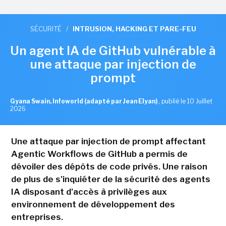
SÉCURITÉ
/
INTRUSION, HACKING ET PARE-FEU
Un agent IA de GitHub vulnérable à
une attaque par injection de
prompt
Gyana Swain, Infoworld (adapté par Jean Elyan)
,
publié le 10 Juillet
2026
Une attaque par injection de prompt affectant
Agentic Workflows de GitHub a permis de
dévoiler des dépôts de code privés. Une raison
de plus de s'inquiéter de la sécurité des agents
IA disposant d'accès à privilèges aux
environnement de développement des
entreprises.