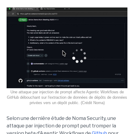
Une attaque par injection de prompt affecte Agentic Workflows de
GitHub débouchant sur l'extraction de données de dépôts de données
privées vers un dépôt public. (Crédit Noma)
Selon une dernière étude de Noma Security, une
attaque par injection de prompt peut tromper la
version beta d'Agentic Workflows de
Github
pour