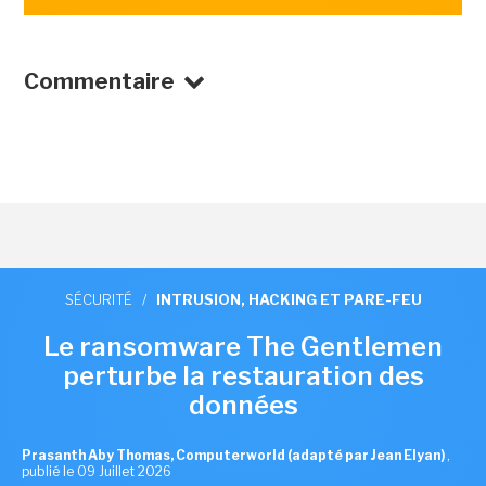
Commentaire
SÉCURITÉ
/
INTRUSION, HACKING ET PARE-FEU
Le ransomware The Gentlemen
perturbe la restauration des
données
Prasanth Aby Thomas, Computerworld (adapté par Jean Elyan)
,
publié le 09 Juillet 2026