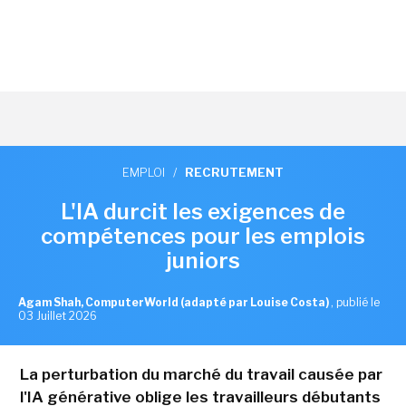
EMPLOI
/
RECRUTEMENT
L'IA durcit les exigences de
compétences pour les emplois
juniors
Agam Shah, ComputerWorld (adapté par Louise Costa)
,
publié le
03 Juillet 2026
La perturbation du marché du travail causée par
l'IA générative oblige les travailleurs débutants