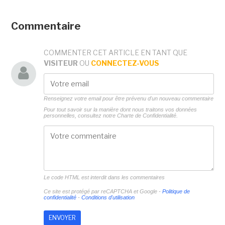
Commentaire
COMMENTER CET ARTICLE EN TANT QUE
VISITEUR
OU
CONNECTEZ-VOUS
Renseignez votre email pour être prévenu d'un nouveau commentaire
Pour tout savoir sur la manière dont nous traitons vos données
personnelles, consultez notre
Charte de Confidentialité.
Le code HTML est interdit dans les commentaires
Ce site est protégé par reCAPTCHA et Google -
Politique de
confidentialité
-
Conditions d'utilisation