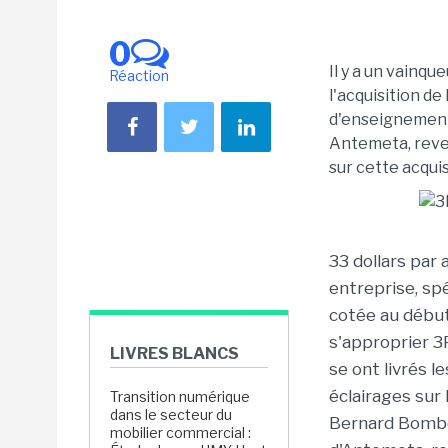
0
Il y a un vainqu
Réaction
l'acquisition de
d'enseignement 
Antemeta, reven
sur cette acquis
33 dollars par 
entreprise, spé
cotée au début 
s'approprier 3P
LIVRES BLANCS
se ont livrés 
éclairages sur 
Transition numérique
dans le secteur du
Bernard Bombes
mobilier commercial :