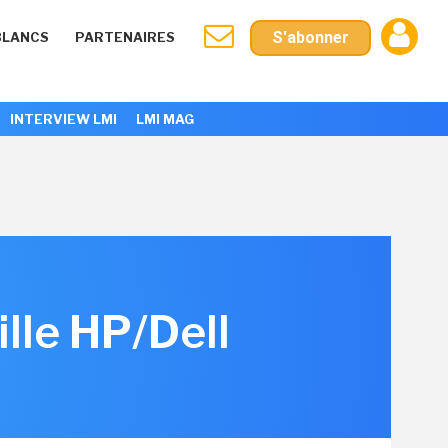
S'abonner
BLANCS
PARTENAIRES
INTERVIEW LMI
LMI MAG
lle HP/Dell