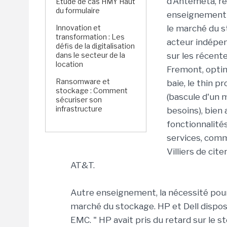
d'Antemeta, re
Étude de cas HMY Haut
du formulaire
enseignement e
Innovation et
le marché du s
transformation : Les
acteur indépen
défis de la digitalisation
dans le secteur de la
sur les récent
location
Fremont, opti
Ransomware et
baie, le thin p
stockage : Comment
(bascule d'un 
sécuriser son
infrastructure
besoins), bien 
fonctionnalité
services, comm
Villiers de cit
AT&T.
Autre enseignement, la nécessité pour
marché du stockage. HP et Dell dispo
EMC. " HP avait pris du retard sur le 