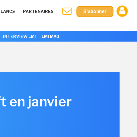
S'abonner
BLANCS
PARTENAIRES
INTERVIEW LMI
LMI MAG
t en janvier