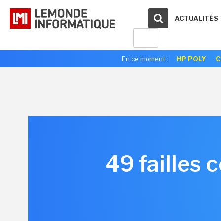
ACTUALITÉS
En ce moment :
HP POLY
C
49 failles 