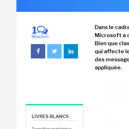
Dans le cadr
1
Microsoft a c
Réaction
Bien que cla
qui affecte l
des message
appliquée.
LIVRES BLANCS
Transition numérique