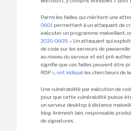
Microsoft, y compris Windows 7 dont le
Parmi les failles qui méritent une atten
0601
permettant à un attaquant de cré
exécuter un programme malveillant, o
2020-0609
. « Un attaquant qui exploit
de code sur les serveurs de passerell
au niveau du serveur et est pré-authenti
signifie que ces failles peuvent être 
RDP »,
ont indiqué
les chercheurs de la 
Une vulnérabilité par exécution de co
pour que cette vulnérabilité puisse être
un serveur desktop à distance malveilla
blog Animesh Jain, responsable produit
de signatures.