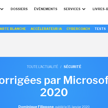
DOSSIERS
ÉVÉNEMENTS
SERVICES
LIVRES-
ARTE BLANCHE
ACCÉLERATEUR IA
CYBERCOACH
TESTS
TOUTE L'ACTUALITÉ
/
SÉCURITÉ
corrigées par Microsof
2020
Dominique Filippone
,
publié le 15 Janvier 2020