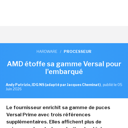
HARDWARE
/
PROCESSEUR
AMD étoffe sa gamme Versal pour
l'embarqué
Andy Patrizio, IDG NS (adapté par Jacques Cheminat)
,
publié le 05
Juin 2026
Le fournisseur enrichit sa gamme de puces
Versal Prime avec trois références
supplémentaires. Elles affichent plus de