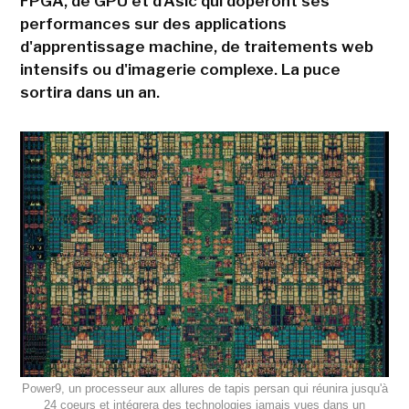
FPGA, de GPU et d'Asic qui doperont ses
performances sur des applications
d'apprentissage machine, de traitements web
intensifs ou d'imagerie complexe. La puce
sortira dans un an.
Power9, un processeur aux allures de tapis persan qui réunira jusqu'à
24 coeurs et intégrera des technologies jamais vues dans un