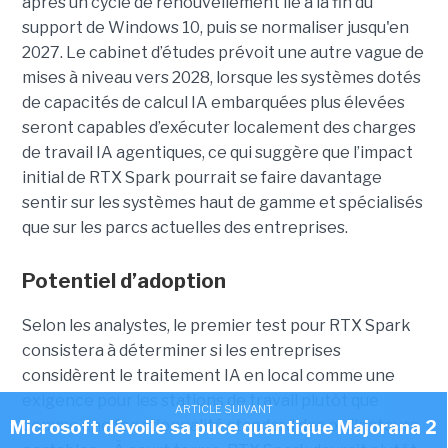
après un cycle de renouvellement lié à la fin du
support de Windows 10, puis se normaliser jusqu'en
2027. Le cabinet d’études prévoit une autre vague de
mises à niveau vers 2028, lorsque les systèmes dotés
de capacités de calcul IA embarquées plus élevées
seront capables d’exécuter localement des charges
de travail IA agentiques, ce qui suggère que l’impact
initial de RTX Spark pourrait se faire davantage
sentir sur les systèmes haut de gamme et spécialisés
que sur les parcs actuelles des entreprises.
Potentiel d’adoption
Selon les analystes, le premier test pour RTX Spark
consistera à déterminer si les entreprises
considèrent le traitement IA en local comme une
exigence pour les stations de travail plutôt que
ARTICLE SUIVANT
comme une fonctionnalité standard des ordinateurs
Microsoft dévoile sa puce quantique Majorana 2