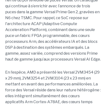
hérité du portefeuille de puces Versal. Un catalogue
qui continue à s’enrichir avec l’annonce de trois
puces dans la gamme Versal Prime Gen 2, gravées en
N6 chez TSMC. Pour rappel, ce SoC repose sur
l'architecture ACAP (Adaptive Compute
Acceleration Platform), combinant dans une seule
puce un fabric FPGA programmable, des cœurs
processeurs Arm, des accélérateurs IA et des blocs
DSP à destination des systèmes embarqués. La
gamme, assez variée, comprend des versions Prime
haut de gamme jusqu’aux processeurs Versal AI Edge.
En l’espèce, AMD a présenté les Versal 2VM3454 (29
x 29 mm), 2VM3254 et 2VM3104 (23 x 23 mm) en
mettant en avant des performances améliorées. La
force des Versal réside dans leur nature hétérogène :
elles intègrent simultanément des cœurs
applicatifs Arm Cortex-A78AE, des cœurs temps