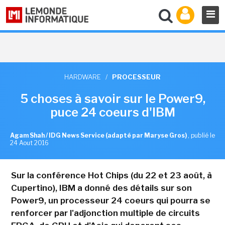
HARDWARE
/
PROCESSEUR
5 choses à savoir sur le Power9,
puce 24 coeurs d'IBM
Agam Shah / IDG News Service (adapté par Maryse Gros)
,
publié le
24 Aout 2016
Sur la conférence Hot Chips (du 22 et 23 août, à
Cupertino), IBM a donné des détails sur son
Power9, un processeur 24 coeurs qui pourra se
renforcer par l'adjonction multiple de circuits