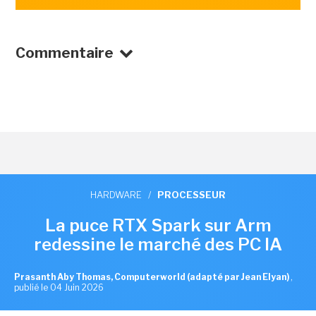
Commentaire
HARDWARE
/
PROCESSEUR
La puce RTX Spark sur Arm
redessine le marché des PC IA
Prasanth Aby Thomas, Computerworld (adapté par Jean Elyan)
,
publié le 04 Juin 2026