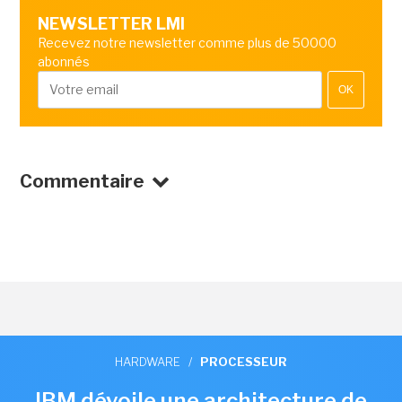
NEWSLETTER LMI
Recevez notre newsletter comme plus de 50000
abonnés
OK
Commentaire
HARDWARE
/
PROCESSEUR
IBM dévoile une architecture de