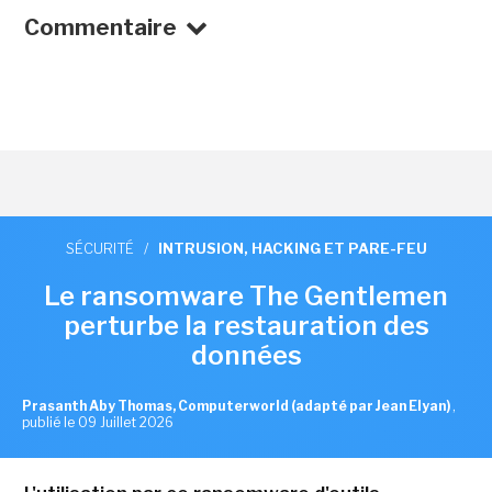
Commentaire
SÉCURITÉ
/
INTRUSION, HACKING ET PARE-FEU
Le ransomware The Gentlemen
perturbe la restauration des
données
Prasanth Aby Thomas, Computerworld (adapté par Jean Elyan)
,
publié le 09 Juillet 2026