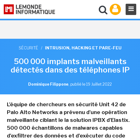
SÉCURITÉ
/
INTRUSION, HACKING ET PARE-FEU
500 000 implants malveillants
détectés dans des téléphones IP
Dominique Filippone
,
publié le 19 Juillet 2022
L'équipe de chercheurs en sécurité Unit 42 de
Palo Alto Networks a prévenu d'une opération
malveillante ciblant le la solution IPBX d'Elastix.
500 000 échantillons de malwares capables
d'exfiltrer des données et d'exécuter du code