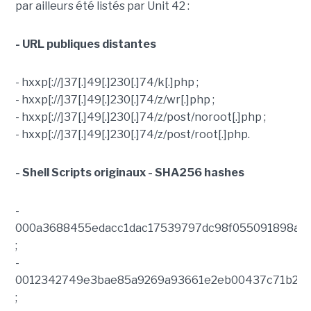
par ailleurs été listés par Unit 42 :
- URL publiques distantes
- hxxp[://]37[.]49[.]230[.]74/k[.]php ;
- hxxp[://]37[.]49[.]230[.]74/z/wr[.]php ;
- hxxp[://]37[.]49[.]230[.]74/z/post/noroot[.]php ;
- hxxp[://]37[.]49[.]230[.]74/z/post/root[.]php.
- Shell Scripts originaux - SHA256 hashes
-
000a3688455edacc1dac17539797dc98f055091898a65
;
-
0012342749e3bae85a9269a93661e2eb00437c71b2bc
;