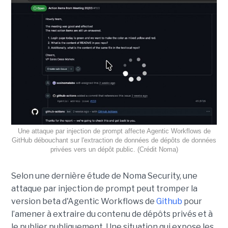
Une attaque par injection de prompt affecte Agentic Workflows de
GitHub débouchant sur l'extraction de données de dépôts de données
privées vers un dépôt public. (Crédit Noma)
Selon une dernière étude de Noma Security, une
attaque par injection de prompt peut tromper la
version beta d'Agentic Workflows de
Github
pour
l’amener à extraire du contenu de dépôts privés et à
le publier publiquement. Une situation qui expose les