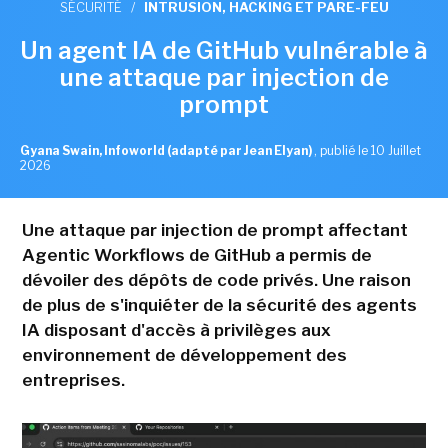
SÉCURITÉ
/
INTRUSION, HACKING ET PARE-FEU
Un agent IA de GitHub vulnérable à
une attaque par injection de
prompt
Gyana Swain, Infoworld (adapté par Jean Elyan)
,
publié le 10 Juillet
2026
Une attaque par injection de prompt affectant
Agentic Workflows de GitHub a permis de
dévoiler des dépôts de code privés. Une raison
de plus de s'inquiéter de la sécurité des agents
IA disposant d'accès à privilèges aux
environnement de développement des
entreprises.