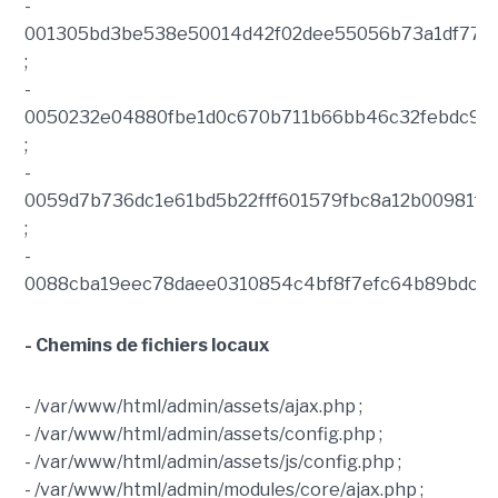
-
001305bd3be538e50014d42f02dee55056b73a1df770e
;
-
0050232e04880fbe1d0c670b711b66bb46c32febdc951
;
-
0059d7b736dc1e61bd5b22fff601579fbc8a12b00981fd
;
-
0088cba19eec78daee0310854c4bf8f7efc64b89bdc75
- Chemins de fichiers locaux
- /var/www/html/admin/assets/ajax.php ;
- /var/www/html/admin/assets/config.php ;
- /var/www/html/admin/assets/js/config.php ;
- /var/www/html/admin/modules/core/ajax.php ;