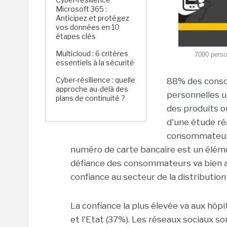
Microsoft 365 :
Anticipez et protégez
vos données en 10
étapes clés
Multicloud : 6 critères
7000 perso
essentiels à la sécurité
Cyber-résilience : quelle
88% des conso
approche au-delà des
personnelles un
plans de continuité ?
des produits ou
d'une étude r
consommateurs 
numéro de carte bancaire est un élémen
défiance des consommateurs va bien a
confiance au secteur de la distributio
La confiance la plus élevée va aux hôp
et l'Etat (37%). Les réseaux sociaux s