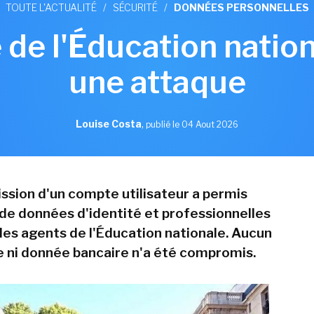
TOUTE L'ACTUALITÉ
/
SÉCURITÉ
/
DONNÉES PERSONNELLES
 de l'Éducation nation
une attaque
Louise Costa
,
publié le 04 Aout 2026
sion d'un compte utilisateur a permis
n de données d'identité et professionnelles
es agents de l'Éducation nationale. Aucun
 ni donnée bancaire n'a été compromis.