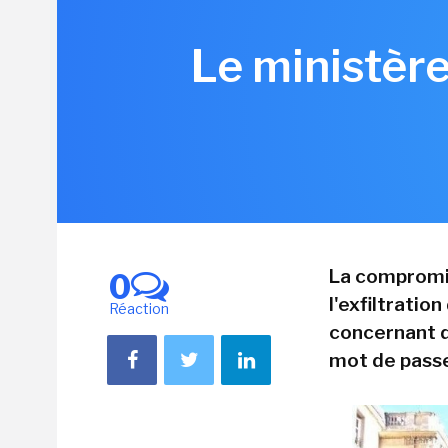
Le ministère
La compromis
0
l'exfiltratio
Réaction
concernant d
mot de passe