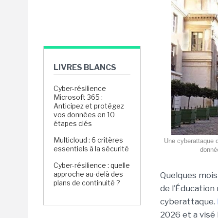
LIVRES BLANCS
Cyber-résilience
Microsoft 365 :
Anticipez et protégez
vos données en 10
étapes clés
Multicloud : 6 critères
Une cyberattaque co
essentiels à la sécurité
donnée
Cyber-résilience : quelle
approche au-delà des
Quelques mois
plans de continuité ?
de l’Éducation 
cyberattaque.
2026 et a visé