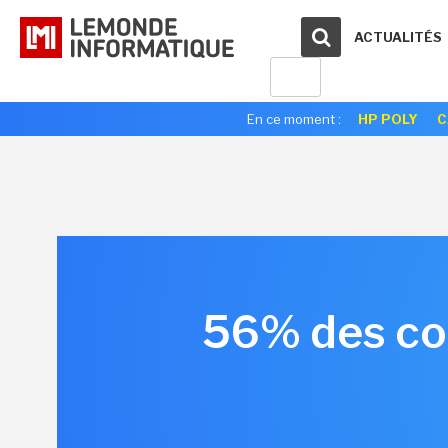
ACTUALITÉS
En ce moment :
HP POLY
C
56% des co