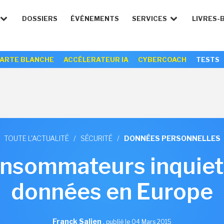
DOSSIERS
ÉVÉNEMENTS
SERVICES
LIVRES-
ARTE BLANCHE
ACCÉLERATEUR IA
CYBERCOACH
TESTS
TOUTE L'ACTUALITÉ
/
SÉCURITÉ
/
DONNÉES PERSONNELLES
nsommateurs inquiets
données en Europe
Franck Salien
,
publié le 04 Mars 2015