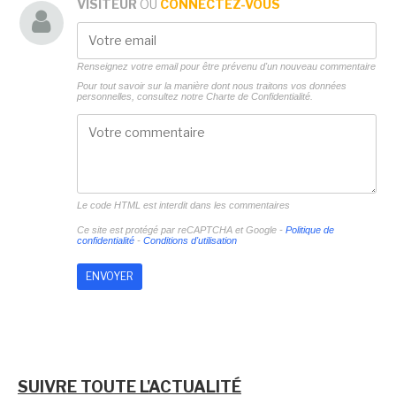
VISITEUR
OU
CONNECTEZ-VOUS
Renseignez votre email pour être prévenu d'un nouveau commentaire
Pour tout savoir sur la manière dont nous traitons vos données
personnelles, consultez notre
Charte de Confidentialité.
Le code HTML est interdit dans les commentaires
Ce site est protégé par reCAPTCHA et Google -
Politique de
confidentialité
-
Conditions d'utilisation
SUIVRE TOUTE L'ACTUALITÉ