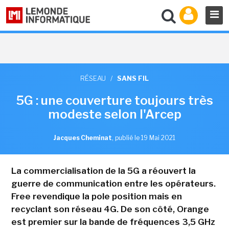
RÉSEAU
/
SANS FIL
5G : une couverture toujours très
modeste selon l'Arcep
Jacques Cheminat
,
publié le 19 Mai 2021
La commercialisation de la 5G a réouvert la
guerre de communication entre les opérateurs.
Free revendique la pole position mais en
recyclant son réseau 4G. De son côté, Orange
est premier sur la bande de fréquences 3,5 GHz