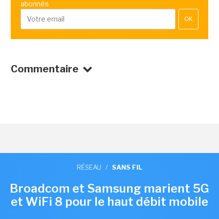
abonnés
OK
Commentaire
RÉSEAU
/
SANS FIL
Broadcom et Samsung marient 5G
et WiFi 8 pour le haut débit mobile