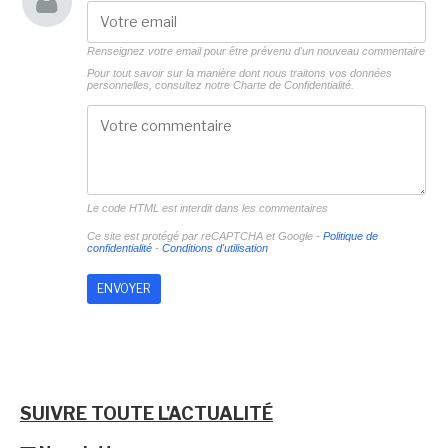
Renseignez votre email pour être prévenu d'un nouveau commentaire
Pour tout savoir sur la manière dont nous traitons vos données
personnelles, consultez notre
Charte de Confidentialité.
Le code HTML est interdit dans les commentaires
Ce site est protégé par reCAPTCHA et Google -
Politique de
confidentialité
-
Conditions d'utilisation
SUIVRE TOUTE L'ACTUALITÉ