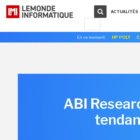
ACTUALITÉS
En ce moment :
HP POLY
C
ABI Researc
tendan