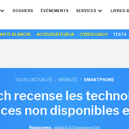
DOSSIERS
ÉVÉNEMENTS
SERVICES
LIVRES-
ARTE BLANCHE
ACCÉLERATEUR IA
CYBERCOACH
TESTS
TOUTE L'ACTUALITÉ
/
MOBILITÉ
/
SMARTPHONE
h recense les technol
ces non disponibles 
Relaxnews
,
publié le 20 Décembre 2011