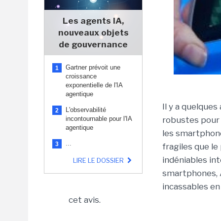
Les agents IA,
nouveaux objets
de gouvernance
Gartner prévoit une
1
croissance
exponentielle de l'IA
agentique
Il y a quelque
L'observabilité
2
incontournable pour l'IA
robustes pour 
agentique
les smartphone
...
3
fragiles que le
indéniables in
LIRE LE DOSSIER
smartphones, A
incassables en
cet avis.