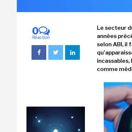
Le secteur d
0
années précé
Réaction
selon ABI, il
qu'apparaiss
incassables, 
comme médi