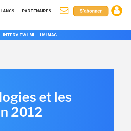
S'abonner
BLANCS
PARTENAIRES
INTERVIEW LMI
LMI MAG
ogies et les
en 2012