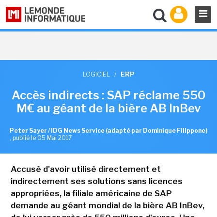
LOGICIEL
/
ERP
Accès indirects : SAP réclame 550
M€ au géant de la bière AB InBev
Peter Sayer / IDG News Service (adapté par Dominique Filippone)
,
publié le 05 Mai 2017
Accusé d'avoir utilisé directement et
indirectement ses solutions sans licences
appropriées, la filiale américaine de SAP
demande au géant mondial de la bière AB InBev,