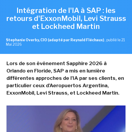
Intégration de l'IA à SAP : les
retours d'ExxonMobil, Levi Strauss
et Lockheed Martin
Stephanie Overby, CIO (adapté par Reynald Fléchaux)
,
publié le 21
Mai 2026
Lors de son événement Sapphire 2026 à
Orlando en Floride, SAP a mis en lumière
différentes approches de l'IA par ses clients, en
particulier ceux d'Aeropuertos Argentina,
ExxonMobil, Levi Strauss, et Lockheed Martin.