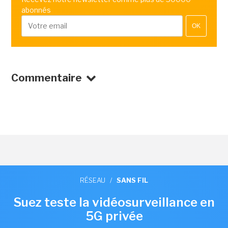
abonnés
OK
Commentaire
RÉSEAU
/
SANS FIL
Suez teste la vidéosurveillance en
5G privée