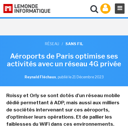
RÉSEAU
/
SANS FIL
Aéroports de Paris optimise ses
activités avec un réseau 4G privée
Reynald Fléchaux
,
publié le 21 Décembre 2023
Roissy et Orly se sont dotés d'un réseau mobile
dédié permettant à ADP, mais aussi aux milliers
de sociétés intervenant sur ces aéroports,
d'optimiser leurs opérations. Et de pallier les
faiblesses du WiFi dans ces environnements.