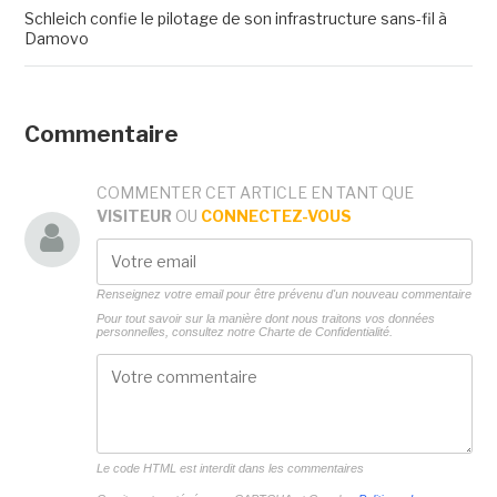
Schleich confie le pilotage de son infrastructure sans-fil à
Damovo
Commentaire
COMMENTER CET ARTICLE EN TANT QUE
VISITEUR
OU
CONNECTEZ-VOUS
Renseignez votre email pour être prévenu d'un nouveau commentaire
Pour tout savoir sur la manière dont nous traitons vos données
personnelles, consultez notre
Charte de Confidentialité.
Le code HTML est interdit dans les commentaires