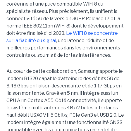
coréenne et une puce compatible WiFi 8 du
spécialiste réseau. Plus précisément, ils unifient la
connectivité 5G de la version 3GPP Release 17 et la
norme IEEE 802.11bn (WiFi 8) dont le développement
doit être finalisé d’ici 2028.
Le WiFi 8 se concentre
sur la fiabilité du signal
, une latence réduite et de
meilleures performances dans les environnements
contraints ou soumis à de fortes interférences.
Au cœur de cette collaboration, Samsung apporte le
modem B1320 capable d’atteindre des débits 5G de
3,43 Gbps en liaison descendante et de 1,17 Gbps en
liaison montante. Gravé en 5 nm, il intègre aussi un
CPU Arm Cortex A55. Côté connectivité, il supporte
le système multi-antennes 4Rx/2Tx, les interfaces
haut débit USXGMII 5 Gbit/s, PCIe Gen3 et USB 2.0. Le
modem intègre également une fonctionnalité GNSS
compatible avec les communications par satellite