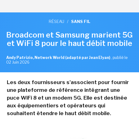
RÉSEAU
/
SANS FIL
Broadcom et Samsung marient 5G
et WiFi 8 pour le haut débit mobile
Andy Patrizio, Network World (adapté par Jean Elyan)
,
publié le
02 Juin 2026
Les deux fournisseurs s'associent pour fournir
une plateforme de référence intégrant une
puce WiFi 8 et un modem 5G. Elle est destinée
aux équipementiers et opérateurs qui
souhaitent étendre le haut débit mobile.