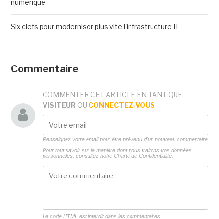
numérique
Six clefs pour moderniser plus vite l'infrastructure IT
Commentaire
COMMENTER CET ARTICLE EN TANT QUE
VISITEUR
OU
CONNECTEZ-VOUS
Renseignez votre email pour être prévenu d'un nouveau commentaire
Pour tout savoir sur la manière dont nous traitons vos données
personnelles, consultez notre
Charte de Confidentialité.
Le code HTML est interdit dans les commentaires