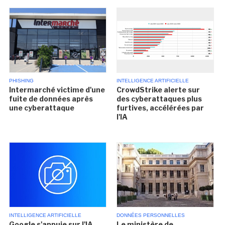
PHISHING
INTELLIGENCE ARTIFICIELLE
Intermarché victime d'une
CrowdStrike alerte sur
fuite de données après
des cyberattaques plus
une cyberattaque
furtives, accélérées par
l'IA
INTELLIGENCE ARTIFICIELLE
DONNÉES PERSONNELLES
Google s'appuie sur l'IA
Le ministère de