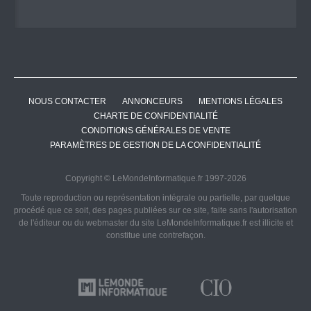
NOUS CONTACTER
ANNONCEURS
MENTIONS LÉGALES
CHARTE DE CONFIDENTIALITÉ
CONDITIONS GÉNÉRALES DE VENTE
PARAMÈTRES DE GESTION DE LA CONFIDENTIALITÉ
Copyright © LeMondeInformatique.fr 1997-2026
Toute reproduction ou représentation intégrale ou partielle, par quelque
procédé que ce soit, des pages publiées sur ce site, faite sans l'autorisation
de l'éditeur ou du webmaster du site LeMondeInformatique.fr est illicite et
constitue une contrefaçon.