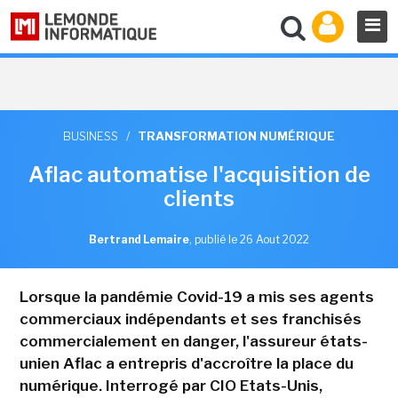
BUSINESS
/
TRANSFORMATION NUMÉRIQUE
Aflac automatise l'acquisition de
clients
Bertrand Lemaire
,
publié le 26 Aout 2022
Lorsque la pandémie Covid-19 a mis ses agents
commerciaux indépendants et ses franchisés
commercialement en danger, l'assureur états-
unien Aflac a entrepris d'accroître la place du
numérique. Interrogé par CIO Etats-Unis,