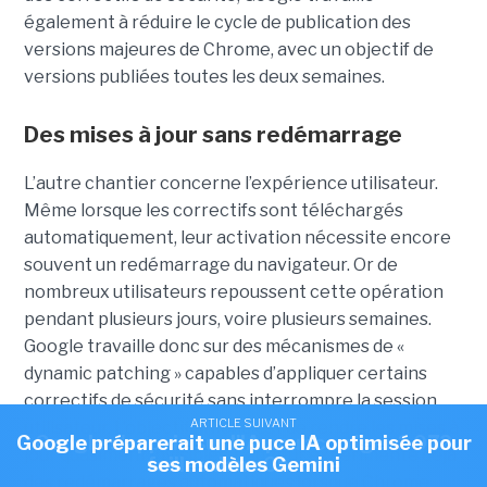
également à réduire le cycle de publication des
versions majeures de Chrome, avec un objectif de
versions publiées toutes les deux semaines.
Des mises à jour sans redémarrage
L’autre chantier concerne l’expérience utilisateur.
Même lorsque les correctifs sont téléchargés
automatiquement, leur activation nécessite encore
souvent un redémarrage du navigateur. Or de
nombreux utilisateurs repoussent cette opération
pendant plusieurs jours, voire plusieurs semaines.
Google travaille donc sur des mécanismes de «
dynamic patching » capables d’appliquer certains
correctifs de sécurité sans interrompre la session
ARTICLE SUIVANT
ARTICLE SUIVANT
utilisateur. L’objectif affiché est de rendre les mises à
Google préparerait une puce IA optimisée pour
Google s'appuie sur l'IA pour corriger 1 072
jour quasiment invisibles. L’éditeur expérimente déjà
failles dans Chrome
ses modèles Gemini
des redémarrages automatiques lorsque Chrome