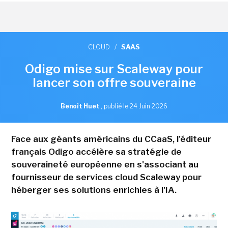
CLOUD
/
SAAS
Odigo mise sur Scaleway pour
lancer son offre souveraine
Benoît Huet
,
publié le 24 Juin 2026
Face aux géants américains du CCaaS, l'éditeur
français Odigo accélère sa stratégie de
souveraineté européenne en s'associant au
fournisseur de services cloud Scaleway pour
héberger ses solutions enrichies à l'IA.